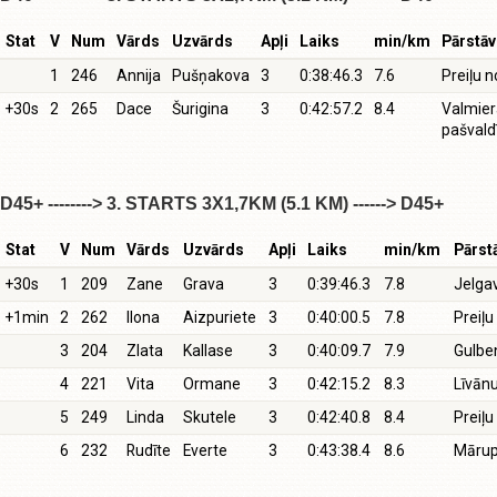
Stat
V
Num
Vārds
Uzvārds
Apļi
Laiks
min/km
Pārstāv
1
246
Annija
Pušņakova
3
0:38:46.3
7.6
Preiļu 
+30s
2
265
Dace
Šurigina
3
0:42:57.2
8.4
Valmier
pašvald
D45+ --------> 3. STARTS 3X1,7KM (5.1 KM) ------> D45+
Stat
V
Num
Vārds
Uzvārds
Apļi
Laiks
min/km
Pārst
+30s
1
209
Zane
Grava
3
0:39:46.3
7.8
Jelga
+1min
2
262
Ilona
Aizpuriete
3
0:40:00.5
7.8
Preiļ
3
204
Zlata
Kallase
3
0:40:09.7
7.9
Gulbe
4
221
Vita
Ormane
3
0:42:15.2
8.3
Līvān
5
249
Linda
Skutele
3
0:42:40.8
8.4
Preiļ
6
232
Rudīte
Everte
3
0:43:38.4
8.6
Mārup