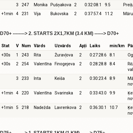
3
247
Monika
Pušņakova
2
0:32:08.1
9.5
Preiļ
+1min
4
231
Vija
Bukovska
2
0:37:57.4
11.2
Māru
D70+ --------> 2. STARTS 2X1,7KM (3.4 KM) ------> D70+
Stat
V
Num
Vārds
Uzvārds
Apļi
Laiks
min/km
Pā
+30s
1
243
Rita
Žuravļova
2
0:27:28.6
8.1
Og
+30s
2
254
Valentīna
Finogejeva
2
0:28:28.8
8.4
Rē
val
3
233
Inta
Keiša
2
0:30:23.4
8.9
Mā
no
+1min
4
220
Valentīna
Svarinska
2
0:33:43.0
9.9
Ķe
no
+1min
5
218
Nadežda
Lavrenkova
2
0:36:30.1
10.7
Ķe
no
D75+ --------> 1. STARTS 1KM (1 KM) ------> D75+