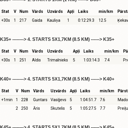
Stat
V
Num
Vārds
Uzvārds
Apļi
Laiks
min/km
Pārst
+30s
1
217
Gaida
Kauliņa
1
0:12:29.3
12.5
Ķekav
K35+ --------> 4. STARTS 5X1,7KM (8.5 KM) ------> K35+
Stat
V
Num
Vārds
Uzvārds
Apļi
Laiks
min/km
Pā
+30s
1
251
Aldis
Trimalnieks
5
1:03:14.3
7.4
Pr
K40+ --------> 4. STARTS 5X1,7KM (8.5 KM) ------> K40+
Stat
V
Num
Vārds
Uzvārds
Apļi
Laiks
min/km
Pārst
+1min
1
228
Guntars
Vasiļjevs
5
1:04:51.7
7.6
Mado
2
250
Āris
Skutelis
5
1:05:27.5
7.7
Preiļ
K45+ --------> 4. STARTS 5X1,7KM (8.5 KM) ------> K45+