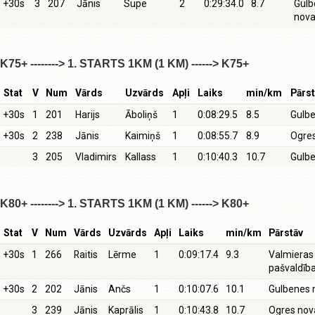
+30s
3
207
Jānis
Supe
2
0:29:34.0
8.7
Gulb
nov
K75+ --------> 1. STARTS 1KM (1 KM) ------> K75+
Stat
V
Num
Vārds
Uzvārds
Apļi
Laiks
min/km
Pārst
+30s
1
201
Harijs
Āboliņš
1
0:08:29.5
8.5
Gulb
+30s
2
238
Jānis
Kaimiņš
1
0:08:55.7
8.9
Ogre
3
205
Vladimirs
Kallass
1
0:10:40.3
10.7
Gulb
K80+ --------> 1. STARTS 1KM (1 KM) ------> K80+
Stat
V
Num
Vārds
Uzvārds
Apļi
Laiks
min/km
Pārstāv
+30s
1
266
Raitis
Lērme
1
0:09:17.4
9.3
Valmieras
pašvaldīb
+30s
2
202
Jānis
Ančs
1
0:10:07.6
10.1
Gulbenes 
3
239
Jānis
Kaprālis
1
0:10:43.8
10.7
Ogres nov