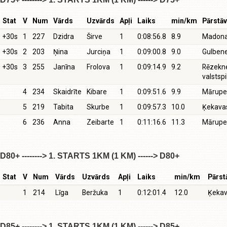
Stat
V
Num
Vārds
Uzvārds
Apļi
Laiks
min/km
Pārstāv
+30s
1
227
Dzidra
Širve
1
0:08:56.8
8.9
Madona
+30s
2
203
Ņina
Jurciņa
1
0:09:00.8
9.0
Gulben
+30s
3
255
Janīna
Frolova
1
0:09:14.9
9.2
Rēzekn
valstspi
4
234
Skaidrīte
Kibare
1
0:09:51.6
9.9
Mārupe
5
219
Tabita
Skurbe
1
0:09:57.3
10.0
Ķekava
6
236
Anna
Zeibarte
1
0:11:16.6
11.3
Mārupe
D80+ --------> 1. STARTS 1KM (1 KM) ------> D80+
Stat
V
Num
Vārds
Uzvārds
Apļi
Laiks
min/km
Pārst
1
214
Līga
Beržuka
1
0:12:01.4
12.0
Ķekav
D85+ --------> 1. STARTS 1KM (1 KM) ------> D85+