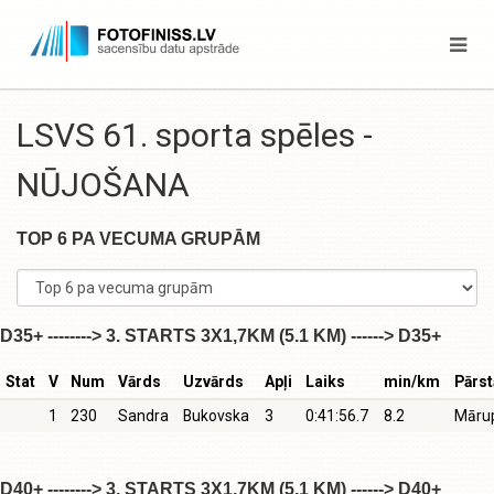
LSVS 61. sporta spēles -
NŪJOŠANA
TOP 6 PA VECUMA GRUPĀM
D35+ --------> 3. STARTS 3X1,7KM (5.1 KM) ------> D35+
Stat
V
Num
Vārds
Uzvārds
Apļi
Laiks
min/km
Pārst
1
230
Sandra
Bukovska
3
0:41:56.7
8.2
Māru
D40+ --------> 3. STARTS 3X1,7KM (5.1 KM) ------> D40+