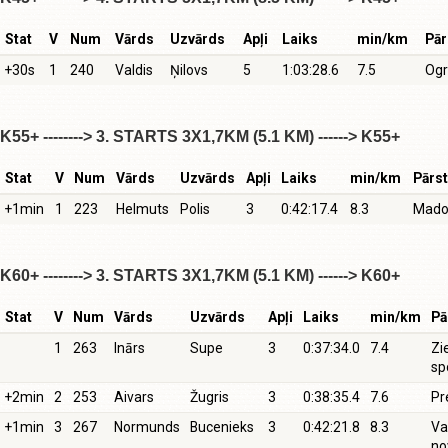
Stat
V
Num
Vārds
Uzvārds
Apļi
Laiks
min/km
Pār
+30s
1
240
Valdis
Ņilovs
5
1:03:28.6
7.5
Ogr
K55+ --------> 3. STARTS 3X1,7KM (5.1 KM) ------> K55+
Stat
V
Num
Vārds
Uzvārds
Apļi
Laiks
min/km
Pārst
+1min
1
223
Helmuts
Polis
3
0:42:17.4
8.3
Mado
K60+ --------> 3. STARTS 3X1,7KM (5.1 KM) ------> K60+
Stat
V
Num
Vārds
Uzvārds
Apļi
Laiks
min/km
Pā
1
263
Inārs
Supe
3
0:37:34.0
7.4
Zi
sp
+2min
2
253
Aivars
Žugris
3
0:38:35.4
7.6
Pr
+1min
3
267
Normunds
Bucenieks
3
0:42:21.8
8.3
Va
no