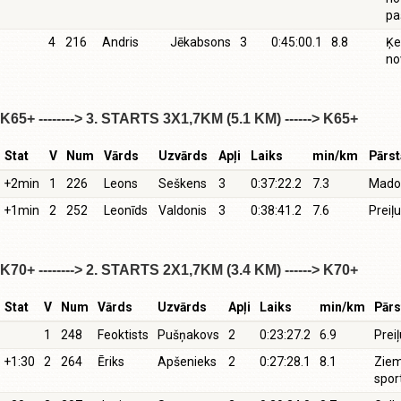
pa
4
216
Andris
Jēkabsons
3
0:45:00.1
8.8
Ķe
no
K65+ --------> 3. STARTS 3X1,7KM (5.1 KM) ------> K65+
Stat
V
Num
Vārds
Uzvārds
Apļi
Laiks
min/km
Pārst
+2min
1
226
Leons
Seškens
3
0:37:22.2
7.3
Mado
+1min
2
252
Leonīds
Valdonis
3
0:38:41.2
7.6
Preiļ
K70+ --------> 2. STARTS 2X1,7KM (3.4 KM) ------> K70+
Stat
V
Num
Vārds
Uzvārds
Apļi
Laiks
min/km
Pārs
1
248
Feoktists
Pušņakovs
2
0:23:27.2
6.9
Prei
+1:30
2
264
Ēriks
Apšenieks
2
0:27:28.1
8.1
Ziem
spor