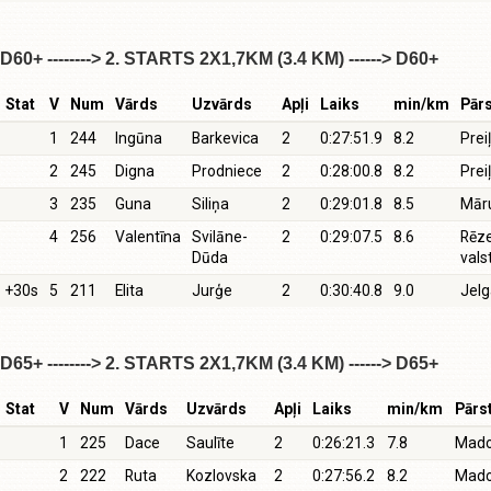
D60+ --------> 2. STARTS 2X1,7KM (3.4 KM) ------> D60+
Stat
V
Num
Vārds
Uzvārds
Apļi
Laiks
min/km
Pārs
1
244
Ingūna
Barkevica
2
0:27:51.9
8.2
Prei
2
245
Digna
Prodniece
2
0:28:00.8
8.2
Prei
3
235
Guna
Siliņa
2
0:29:01.8
8.5
Mār
4
256
Valentīna
Svilāne-
2
0:29:07.5
8.6
Rēz
Dūda
vals
+30s
5
211
Elita
Jurģe
2
0:30:40.8
9.0
Jel
D65+ --------> 2. STARTS 2X1,7KM (3.4 KM) ------> D65+
Stat
V
Num
Vārds
Uzvārds
Apļi
Laiks
min/km
Pārs
1
225
Dace
Saulīte
2
0:26:21.3
7.8
Mado
2
222
Ruta
Kozlovska
2
0:27:56.2
8.2
Mado