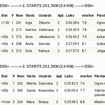
D50+ --------> 2. STARTS 2X1,7KM (3.4 KM) ------> D50+
Stat
V
Num
Vārds
Uzvārds
Apļi
Laiks
min/km
Pārst
+1:30
1
241
Inga
Zilberte
2
0:26:28.6
7.8
Ogre
2
213
Katrīna
Valdmane
2
0:26:30.9
7.8
Jelg
+30s
3
215
Ilona
Jēkabsone
2
0:26:45.2
7.9
Ķeka
+30s
4
208
Anita
Žavrida
2
0:27:29.5
8.1
Gulb
+30s
5
212
Erita
Kalniņa
2
0:27:37.2
8.1
Jelg
D55+ --------> 2. STARTS 2X1,7KM (3.4 KM) ------> D55+
Stat
V
Num
Vārds
Uzvārds
Apļi
Laiks
min/km
Pārstā
+30s
1
242
Marita
Žukovska
2
0:25:42.3
7.6
Ogres 
+30s
2
260
Santa
Krasovska
2
0:26:05.4
7.7
Valmie
pašval
+1min
3
224
Māra
Rināsa
2
0:29:58.3
8.8
Madon