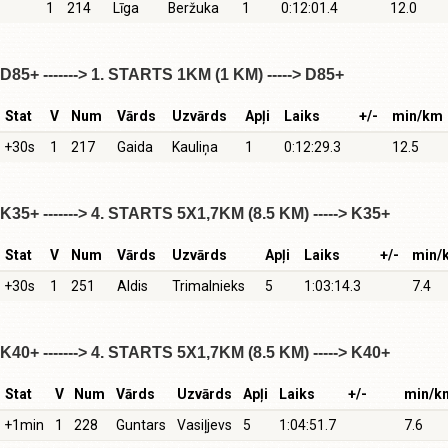
1
214
Līga
Beržuka
1
0:12:01.4
12.0
D85+ -------> 1. STARTS 1KM (1 KM) -----> D85+
Stat
V
Num
Vārds
Uzvārds
Apļi
Laiks
+/-
min/km
+30s
1
217
Gaida
Kauliņa
1
0:12:29.3
12.5
K35+ -------> 4. STARTS 5X1,7KM (8.5 KM) -----> K35+
Stat
V
Num
Vārds
Uzvārds
Apļi
Laiks
+/-
min/
+30s
1
251
Aldis
Trimalnieks
5
1:03:14.3
7.4
K40+ -------> 4. STARTS 5X1,7KM (8.5 KM) -----> K40+
Stat
V
Num
Vārds
Uzvārds
Apļi
Laiks
+/-
min/k
+1min
1
228
Guntars
Vasiļjevs
5
1:04:51.7
7.6