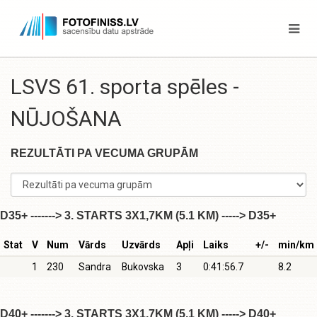
LSVS 61. sporta spēles -
NŪJOŠANA
REZULTĀTI PA VECUMA GRUPĀM
D35+ -------> 3. STARTS 3X1,7KM (5.1 KM) -----> D35+
Stat
V
Num
Vārds
Uzvārds
Apļi
Laiks
+/-
min/km
1
230
Sandra
Bukovska
3
0:41:56.7
8.2
D40+ -------> 3. STARTS 3X1,7KM (5.1 KM) -----> D40+