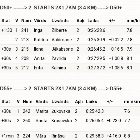
D50+ -------> 2. STARTS 2X1,7KM (3.4 KM) -----> D50+
Stat
V
Num
Vārds
Uzvārds
Apļi
Laiks
+/-
min/k
+1:30
1
241
Inga
Zilberte
2
0:26:28.6
7.8
2
213
Katrīna
Valdmane
2
0:26:30.9
+0:02.2
7.8
+30s
3
215
Ilona
Jēkabsone
2
0:26:45.2
+0:16.5
7.9
+30s
4
208
Anita
Žavrida
2
0:27:29.5
+1:00.8
8.1
+30s
5
212
Erita
Kalniņa
2
0:27:37.2
+1:08.5
8.1
D55+ -------> 2. STARTS 2X1,7KM (3.4 KM) -----> D55+
Stat
V
Num
Vārds
Uzvārds
Apļi
Laiks
+/-
min/km
+30s
1
242
Marita
Žukovska
2
0:25:42.3
7.6
+30s
2
260
Santa
Krasovska
2
0:26:05.4
+0:23.0
7.7
+1min
3
224
Māra
Rināsa
2
0:29:58.3
+4:16.0
8.8