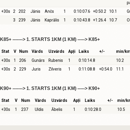
p
+30s
2
202
Jānis
Ančs
1
0:10:07.6
+0:50.2
10.1
G
3
239
Jānis
Kaprālis
1
0:10:43.8
+1:26.4
10.7
O
K85+ -------> 1. STARTS 1KM (1 KM) -----> K85+
Stat
V
Num
Vārds
Uzvārds
Apļi
Laiks
+/-
min/k
+30s
1
206
Gunārs
Rubenis
1
0:10:14.8
10.2
+30s
2
229
Juris
Zilveris
1
0:11:08.8
+0:54.0
11.1
K90+ -------> 1. STARTS 1KM (1 KM) -----> K90+
Stat
V
Num
Vārds
Uzvārds
Apļi
Laiks
+/-
min/k
+30s
1
237
Uldis
Ābelis
1
0:10:28.0
10.5