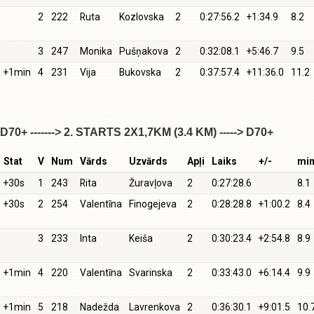
2
222
Ruta
Kozlovska
2
0:27:56.2
+1:34.9
8.2
3
247
Monika
Pušņakova
2
0:32:08.1
+5:46.7
9.5
+1min
4
231
Vija
Bukovska
2
0:37:57.4
+11:36.0
11.2
D70+ -------> 2. STARTS 2X1,7KM (3.4 KM) -----> D70+
Stat
V
Num
Vārds
Uzvārds
Apļi
Laiks
+/-
mi
+30s
1
243
Rita
Žuravļova
2
0:27:28.6
8.1
+30s
2
254
Valentīna
Finogejeva
2
0:28:28.8
+1:00.2
8.4
3
233
Inta
Keiša
2
0:30:23.4
+2:54.8
8.9
+1min
4
220
Valentīna
Svarinska
2
0:33:43.0
+6:14.4
9.9
+1min
5
218
Nadežda
Lavrenkova
2
0:36:30.1
+9:01.5
10.