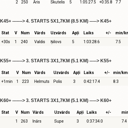
2
250
Āris
Skutelis
5
1:05:27.5
+0:35.8
7.7
K45+ -------> 4. STARTS 5X1,7KM (8.5 KM) -----> K45+
Stat
V
Num
Vārds
Uzvārds
Apļi
Laiks
+/-
min/k
+30s
1
240
Valdis
Ņilovs
5
1:03:28.6
7.5
K55+ -------> 3. STARTS 3X1,7KM (5.1 KM) -----> K55+
Stat
V
Num
Vārds
Uzvārds
Apļi
Laiks
+/-
min/km
+1min
1
223
Helmuts
Polis
3
0:42:17.4
8.3
K60+ -------> 3. STARTS 3X1,7KM (5.1 KM) -----> K60+
Stat
V
Num
Vārds
Uzvārds
Apļi
Laiks
+/-
mi
1
263
Inārs
Supe
3
0:37:34.0
7.4