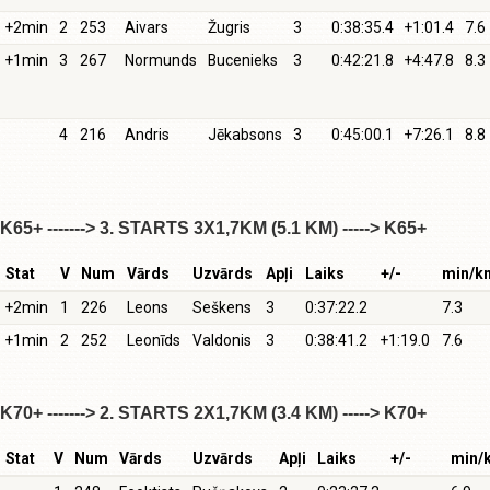
+2min
2
253
Aivars
Žugris
3
0:38:35.4
+1:01.4
7.6
+1min
3
267
Normunds
Bucenieks
3
0:42:21.8
+4:47.8
8.3
4
216
Andris
Jēkabsons
3
0:45:00.1
+7:26.1
8.8
K65+ -------> 3. STARTS 3X1,7KM (5.1 KM) -----> K65+
Stat
V
Num
Vārds
Uzvārds
Apļi
Laiks
+/-
min/k
+2min
1
226
Leons
Seškens
3
0:37:22.2
7.3
+1min
2
252
Leonīds
Valdonis
3
0:38:41.2
+1:19.0
7.6
K70+ -------> 2. STARTS 2X1,7KM (3.4 KM) -----> K70+
Stat
V
Num
Vārds
Uzvārds
Apļi
Laiks
+/-
min/