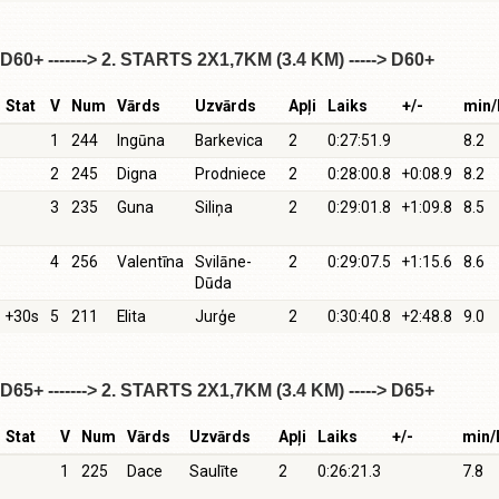
D60+ -------> 2. STARTS 2X1,7KM (3.4 KM) -----> D60+
Stat
V
Num
Vārds
Uzvārds
Apļi
Laiks
+/-
min
1
244
Ingūna
Barkevica
2
0:27:51.9
8.2
2
245
Digna
Prodniece
2
0:28:00.8
+0:08.9
8.2
3
235
Guna
Siliņa
2
0:29:01.8
+1:09.8
8.5
4
256
Valentīna
Svilāne-
2
0:29:07.5
+1:15.6
8.6
Dūda
+30s
5
211
Elita
Jurģe
2
0:30:40.8
+2:48.8
9.0
D65+ -------> 2. STARTS 2X1,7KM (3.4 KM) -----> D65+
Stat
V
Num
Vārds
Uzvārds
Apļi
Laiks
+/-
min
1
225
Dace
Saulīte
2
0:26:21.3
7.8