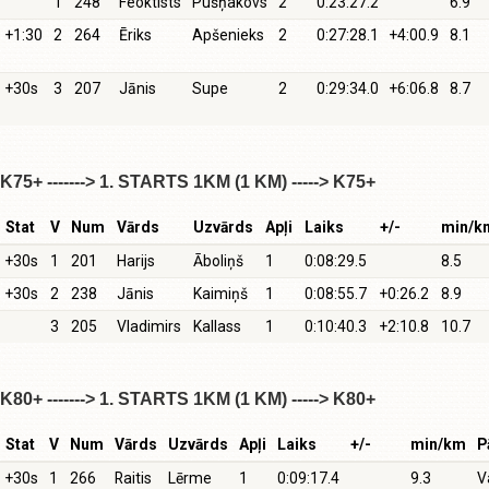
1
248
Feoktists
Pušņakovs
2
0:23:27.2
6.9
+1:30
2
264
Ēriks
Apšenieks
2
0:27:28.1
+4:00.9
8.1
+30s
3
207
Jānis
Supe
2
0:29:34.0
+6:06.8
8.7
K75+ -------> 1. STARTS 1KM (1 KM) -----> K75+
Stat
V
Num
Vārds
Uzvārds
Apļi
Laiks
+/-
min/k
+30s
1
201
Harijs
Āboliņš
1
0:08:29.5
8.5
+30s
2
238
Jānis
Kaimiņš
1
0:08:55.7
+0:26.2
8.9
3
205
Vladimirs
Kallass
1
0:10:40.3
+2:10.8
10.7
K80+ -------> 1. STARTS 1KM (1 KM) -----> K80+
Stat
V
Num
Vārds
Uzvārds
Apļi
Laiks
+/-
min/km
P
+30s
1
266
Raitis
Lērme
1
0:09:17.4
9.3
V