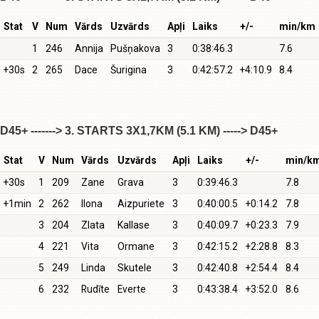
Stat
V
Num
Vārds
Uzvārds
Apļi
Laiks
+/-
min/km
1
246
Annija
Pušņakova
3
0:38:46.3
7.6
+30s
2
265
Dace
Šurigina
3
0:42:57.2
+4:10.9
8.4
D45+ -------> 3. STARTS 3X1,7KM (5.1 KM) -----> D45+
Stat
V
Num
Vārds
Uzvārds
Apļi
Laiks
+/-
min/k
+30s
1
209
Zane
Grava
3
0:39:46.3
7.8
+1min
2
262
Ilona
Aizpuriete
3
0:40:00.5
+0:14.2
7.8
3
204
Zlata
Kallase
3
0:40:09.7
+0:23.3
7.9
4
221
Vita
Ormane
3
0:42:15.2
+2:28.8
8.3
5
249
Linda
Skutele
3
0:42:40.8
+2:54.4
8.4
6
232
Rudīte
Everte
3
0:43:38.4
+3:52.0
8.6