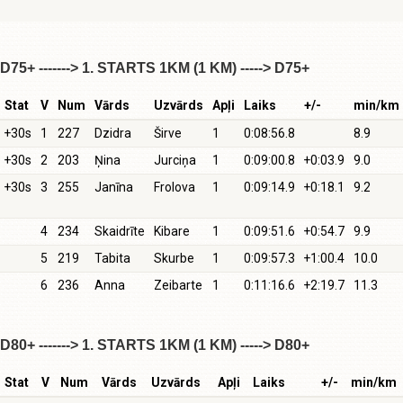
D75+ -------> 1. STARTS 1KM (1 KM) -----> D75+
Stat
V
Num
Vārds
Uzvārds
Apļi
Laiks
+/-
min/km
+30s
1
227
Dzidra
Širve
1
0:08:56.8
8.9
+30s
2
203
Ņina
Jurciņa
1
0:09:00.8
+0:03.9
9.0
+30s
3
255
Janīna
Frolova
1
0:09:14.9
+0:18.1
9.2
4
234
Skaidrīte
Kibare
1
0:09:51.6
+0:54.7
9.9
5
219
Tabita
Skurbe
1
0:09:57.3
+1:00.4
10.0
6
236
Anna
Zeibarte
1
0:11:16.6
+2:19.7
11.3
D80+ -------> 1. STARTS 1KM (1 KM) -----> D80+
Stat
V
Num
Vārds
Uzvārds
Apļi
Laiks
+/-
min/km